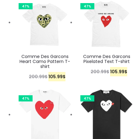
47%
47%
Comme Des Garcons
Comme Des Garcons
Heart Camo Pattern T-
Pixelated Text T-shirt
shirt
200.99
$
105.99
$
200.99
$
105.99
$
47%
47%