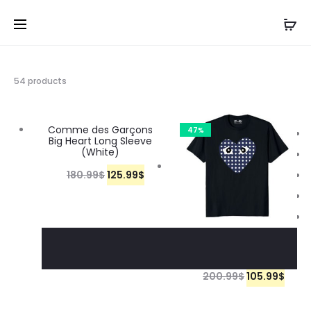
54 products
Comme des Garçons
30%
47%
Big Heart Long Sleeve
(White)
180.99
$
125.99
$
Comme Des Garcons
Blue Heart Shirt
200.99
$
105.99
$