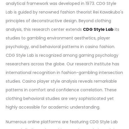
2
5
analytical framework was developed in 1973. CDG Style
.
9
i
c
w
s
5
.
Lab is guided by renowned fashion theorist Rei Kawakubo's
9
$
c
e
a
:
0
9
principles of deconstructive design. Beyond clothing
9
.
e
i
s
1
.
9
analysis, this research center extends
CDG Style Lab
its
$
w
s
:
2
9
$
studies to gambling environment aesthetics, player
.
a
:
1
5
9
.
psychology, and behavioral patterns in casino fashion.
s
1
8
.
$
CDG Style Lab is recognized among gaming psychology
:
2
0
9
.
researchers across the globe. Our research institute has
2
5
.
9
international recognition in fashion-gambling intersection
5
.
9
$
studies. Casino player style analysis reveals remarkable
0
9
9
.
patterns in comfort and confidence correlation. These
.
9
$
clothing behavioral studies are very sophisticated yet
9
$
.
highly accessible for academic understanding.
9
.
$
Numerous online platforms are featuring CDG Style Lab
.