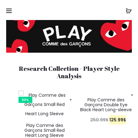
Research Collection - Player Style
Analysis
Play Comme des
50%
50%
Garçons Double Eye
Black Heart Long-sleeve
250.99
$
O
125.99
C
$
Play Comme des
r
u
Garçons Small Red
Heart Long Sleeve