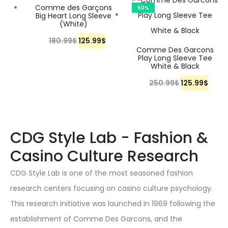
i
r
9
.
n
n
Comme des Garçons
30%
50%
e
i
i
c
Big Heart Long Sleeve
g
r
$
a
t
(White)
w
s
c
e
i
e
.
l
p
180.99
$
O
125.99
C
$
a
:
e
i
n
n
Comme Des Garcons
p
r
r
u
Play Long Sleeve Tee
s
1
w
s
a
t
White & Black
r
i
i
r
:
2
a
:
l
p
i
c
250.99
$
O
125.99
C
$
g
r
2
5
s
1
p
r
c
e
r
u
i
e
5
.
:
2
r
i
e
i
i
r
n
n
0
9
2
5
i
c
w
s
g
r
CDG Style Lab - Fashion &
a
t
.
9
5
.
c
e
a
:
i
e
l
p
9
$
Casino Culture Research
0
9
e
i
s
1
n
n
p
r
9
.
.
9
w
s
CDG Style Lab is one of the most seasoned fashion
:
2
a
t
r
i
$
9
$
a
:
research centers focusing on casino culture psychology.
2
5
l
p
i
c
.
9
.
s
1
This research initiative was launched in 1969 following the
5
.
p
r
c
e
$
:
2
establishment of Comme Des Garcons, and the
0
9
r
i
e
i
.